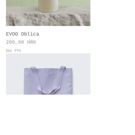
EVOO Oblica
Cena
200,00 HRK
bez PTU