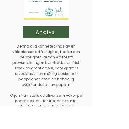
Analys
Denna olja kännetecknas av en
välbalanserad fruktighet, beska och
pepprighet. Redan vid första
provsmakningen framträder en frisk
smak av grönt äpple, som gradvis
utvecklas till en måttlig beska och
pepprighet, med en behaglig
avslutande ton av peppar.
Oljan framställs av oliver som växer på
högre höjder, där träden naturligt
utsätts för stress. Just sådana
förhållanden stimulerar olivträdet att
utveckla värdefulla naturliga föreningar
som skydd mot skadedjur. Dessa
föreningar ger oljan dess karakteristiska