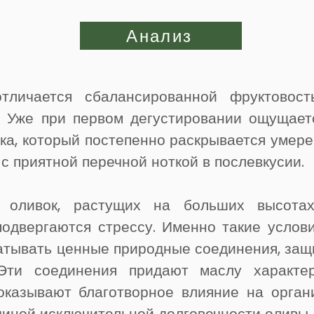
Анализ
тличается сбалансированной фруктовост
. Уже при первом дегустировании ощущает
ока, который постепенно раскрывается умер
с приятной перечной ноткой в послевкусии.
 оливок, растущих на больших высотах
подвергаются стрессу. Именно такие услов
атывать ценные природные соединения, за
 Эти соединения придают маслу характе
 оказывают благотворное влияние на орган
чиной исключительной долговечности оливы.