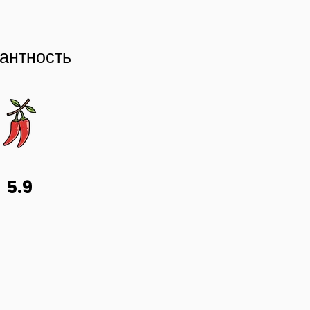
антность
5.9