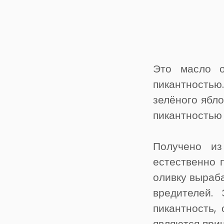
Это масло о
пикантностью
зелёного ябл
пикантностью 
Получено из
естественно 
оливку выраб
вредителей.
пикантность,
являются при