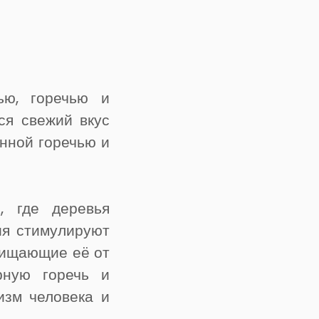
ью, горечью и
ся свежий вкус
енной горечью и
, где деревья
ия стимулируют
щищающие её от
рную горечь и
изм человека и