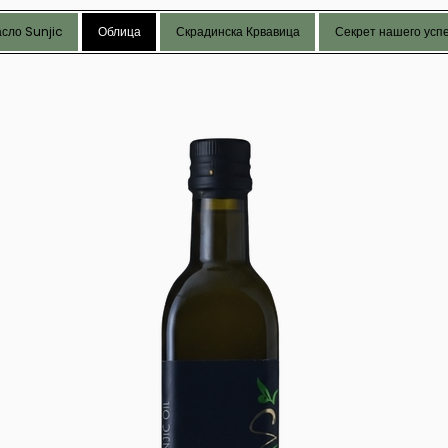
сло Sunjic
Облица
Скрадинска Крвавица
Секрет нашего усп