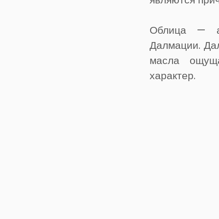
Облица — а
Далмации. Дал
масла ощуща
характер.