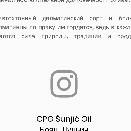
втохтонный далматинский сорт и боль
матинцы по праву им гордятся, ведь в кажд
ется сила природы, традиции и сред
OPG Šunjić Oil
Боян Шуньич