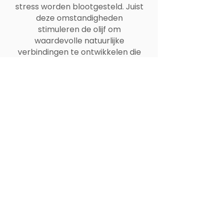
stress worden blootgesteld. Juist
deze omstandigheden
stimuleren de olijf om
waardevolle natuurlijke
verbindingen te ontwikkelen die
de boom beschermen tegen
plagen. Deze verbindingen geven
de olie zijn karakteristieke
bitterheid en pikantheid, hebben
een gunstig effect op het
menselijk lichaam en zijn de
reden voor de uitzonderlijke
levensduur van de olijf.
Oblica is een inheemse
Dalmatische variëteit en een
grote trots van Dalmatië. De
Dalmatiërs zijn er terecht trots
op, want in elke slok van deze olie